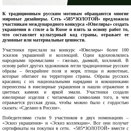
К традиционным русским мотивам обращаются многие
мировые дизайнеры. Сеть «585*ЗОЛОТОЙ» предложила
участникам международного конкурса «Ювелиры» создать
украшения в стиле а la Russe и взять за основу работ то,
что составляет культурный код страны, отражает ее
духовные или материальные ценности.
Участники прислали на конкурс «Ювелиры» более 100
эскизов украшений и коллекций. Одни вдохновлялись
народными промыслами – гжелью, дымкой, хохломой. В
основу работ других художников легли традиционные русские
образы – бескрайние поля и моря, птицы и животные,
которые обитают на территории страны. Образы русских
красавиц с их национальными нарядами и кокошниками
перенесены в ювелирные украшения и нашли отражение в
цветных камнях и яркой эмали. Участники создали
ювелирные изделия с читаемыми символами того, в чем
отражается русская душа, чтобы можно было с гордостью
сказать: «Сделано в России».
Победителями стали 9 участников в двух номинациях –
«Эскиз украшения» и «Эскиз коллекции». Все они получат
сертификаты на покупки в сети. «585*ЗОЛОТОЙ» вместе с