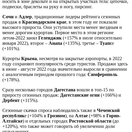
носить в зоне декольте и на открытых участках тела: цепочки,
подвески, браслеты на руку и ногу, пирсинг.
Сочи
и
Адлер
, традиционные лидеры рейтинга сезонных
продаж в
Краснодарском крае
, в этом году не показали
высокого прироста. Они уступили места менее звездным и
менее дорогим курортам. Первое место в этом регионе
летом-2022 занял
Геленджик
(+157% в июле относительно
января 2022), второе –
Анапа
(+135%), третье –
Туапс
е
(+101%).
Курорты
Крыма
, несмотря на закрытые аэропорты, в 2022
году сохраняют популярность среди туристов. Продажи здесь
в июне - августе 2022 года значительно выросли в сравнении
с аналогичным периодом прошлого года:
Симферополь
(+178%).
Сразу несколько городов
Дагестана
вошли в топ-15 по
приросту сезонных продаж:
Дагестанские огн
и
(+166%) и
Дербент
(+115%).
Сезонные скачки спроса наблюдались также в
Чеченской
республик
е (+104% в
Грозном
), на
Алтае
(+98% в
Горно-
Алтайске
) и отдельных городах
Ростовской области
(до
+120%), что также может говорить об увеличении доли
отдыхающих.