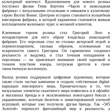
культурный контекст. Вдохновением для нового ролика
послужил фильм Тима Бертона «Чарли и шоколадная
фабрика» с визуальными отсылками и оммажем к культовому
герою Вилли Вонке. Центром истории становится волшебная
ювелирная фабрика, в которой украшения становятся живым
воплощением маленьких чудес и желаний клиентов.
Ключевым героем ролика стал Григорий Лепс в
нехарактерном для него образе владельца шоколадной
фабрики. Его персонаж стал не столько актерской игрой и
перевоплощением, сколько образом, основанным на
искренности самого Григория. Он гармонично соединил
реальность и выдумку, и стал точным попаданием в
персонажа — он привлекает внимание своей харизмой и
тонким чувством юмора, погружая зрителя в свою
таинственную вселенную.
Выход ролика поддержали цифровые художники, которые
также стали частью кампании и создали собственные digital-
вариации ювелирного мира. Примечательно и то, что
визуальные элементы сказочного мира появились и в офлайн:
в магазинах бренда и в эксклюзивных новогодних боксах с
украшениями, золотым билетом и лимитированной елочной
игрушкой, которые уже получили друзья бренда. Так «585
Золотой» переносит фантазийный мир в реальность, а